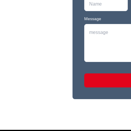
Message
r newest