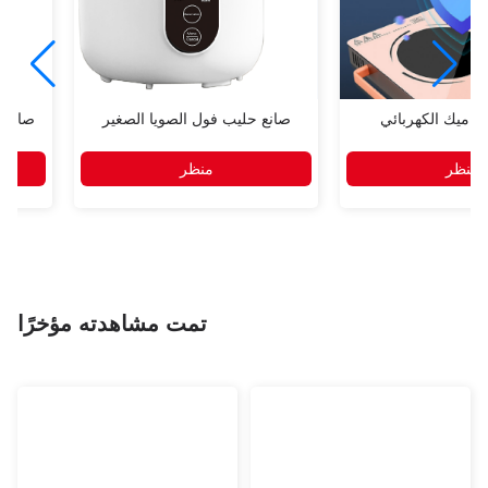
راميك الكهربائي
صانع حليب فول الصويا الصغير
صانع 
منظر
منظر
تمت مشاهدته مؤخرًا