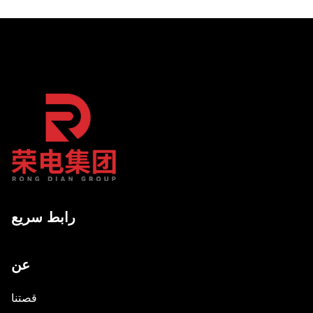
رابط سريع
عن
قصتنا