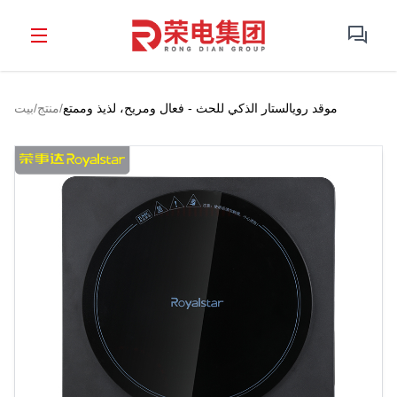
موقد رويالستار الذكي للحث - فعال ومريح، لذيذ وممتع
/
منتج
/
بيت