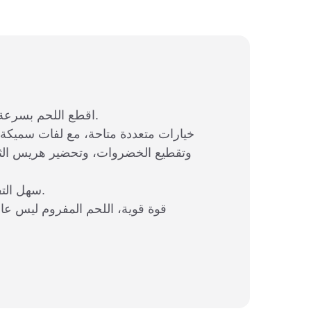
1. اقطع اللحم بسرعة، وانتهى في ثوان قليلة. يوفر الوقت والجهد. ودع تقطيع اللحم يدويا. لا يدين متسختين ولا يتطلب جهدا.
وتقطيع الخضروات، وتحضير هريس الثوم
3. سهل التفكيك والتنظيف. يمكن إزالة جسم الكوب. عملية الشطف لا تحتوي على نقاط عمياء ولا تتراكم الأوساخ.