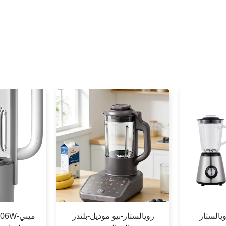
رويالستار-نيو موديل-بلندر