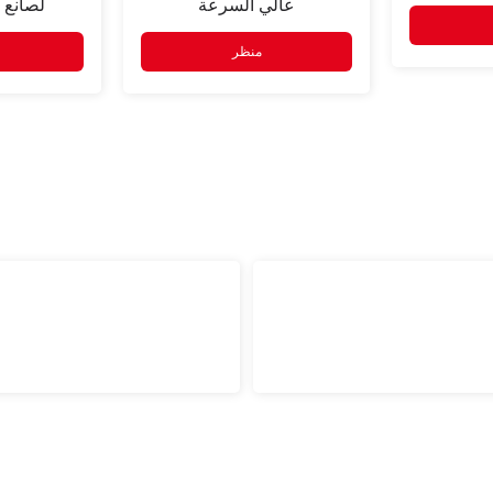
عالي السرعة
لصانع 
منظر