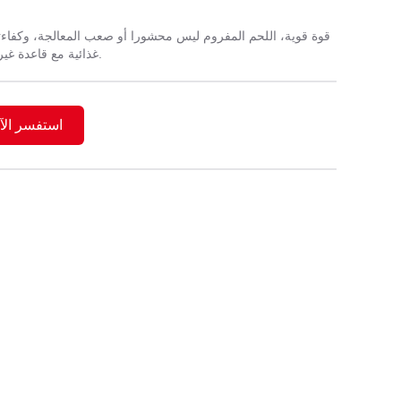
قوة قوية، اللحم المفروم ليس محشورا أو صعب المعالجة، وكفاءت
غذائية مع قاعدة غير قابلة للانزلاق. استخدامه أكثر طمأنة.
استفسر الآ