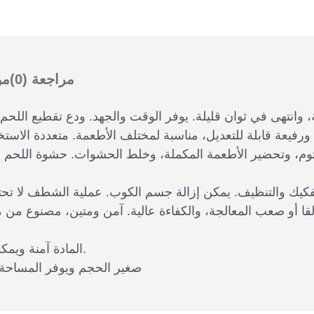
مراجعة
(0)
مو
، وتحضير الأطعمة المكملة، وخلط الحشوات. حشوة اللحم ناع
5. المادة آمنة ويمكن استخدامها أيضا كطعام مكمل للطفل.
6. صغير الحجم ويوفر المساح