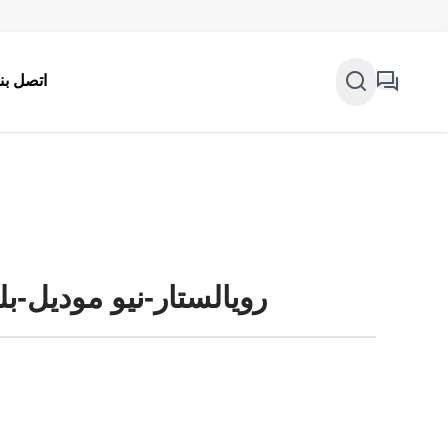
اتصل بنا
رويالستار-نيو موديل-ب