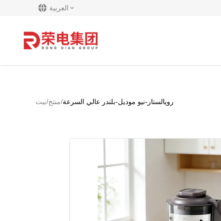
العربية
رويالستار-نيو موديل-بلندر عالي السرعة
/
منتج
/
بيت