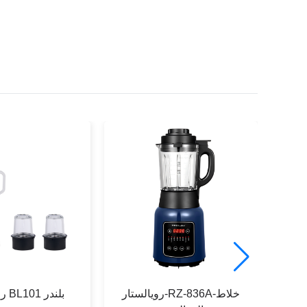
RZ-5-
رويالستار-RZ-836A-خلاط
رويالستار BL101 بلندر