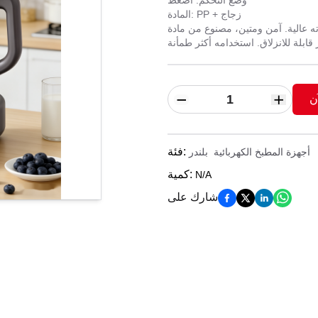
وضع التحكم: اضغط
المادة: PP + زجاج
ه عالية. آمن ومتين، مصنوع من مادة
ن
:
فئة
أجهزة المطبخ الكهربائية
بلندر
:
كمية
N/A
شارك على