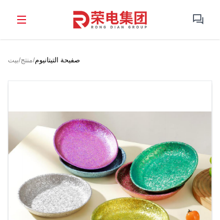
صفيحة التيتانيوم
/
منتج
/
بيت