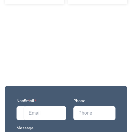
Get More Updates
Join our mailing list to stay in the loop with our
newest feature releases, and tips and tricks.
Name
Email
*
*
Phone
Message