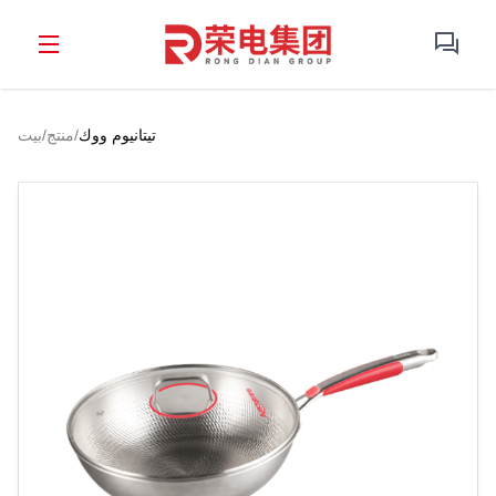
تيتانيوم ووك
/
منتج
/
بيت