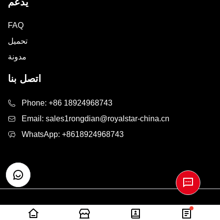
يدعم
FAQ
تحميل
مدونة
اتصل بنا
Phone:
+86 18924968743
Email:
sales1rongdian@royalstar-china.cn
WhatsApp:
+8618924968743
Copyright © 2025 RONG DIAN GROUP Co.,Ltd