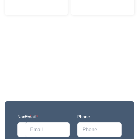
Get More Updates
Join our mailing list to stay in the loop with our
newest feature releases, and tips and tricks.
Name
Email
*
*
Phone