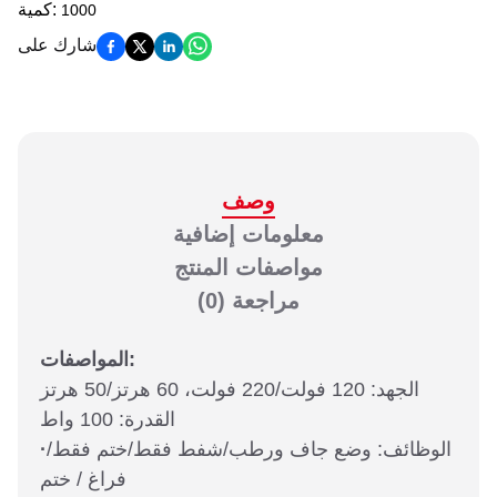
:
كمية
1000
شارك على
وصف
معلومات إضافية
مواصفات المنتج
مراجعة
(0)
المواصفات:
الجهد: 120 فولت/220 فولت، 60 هرتز/50 هرتز
القدرة: 100 واط
الوظائف: وضع جاف ورطب/شفط فقط/ختم فقط/
·
فراغ / ختم