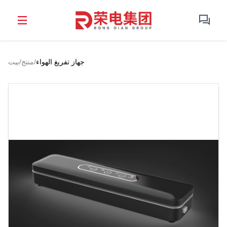
جهاز تفريغ الهواء
/
منتج
/
بيت