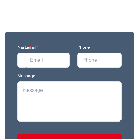
Get More Updates
Join our mailing list to stay in the loop with our
newest feature releases, and tips and tricks.
Name
Email
*
*
Phone
Message