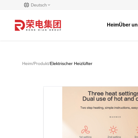
Deutsch
Heim
Über un
Heim
/
Produkt
/
Elektrischer Heizlüfter