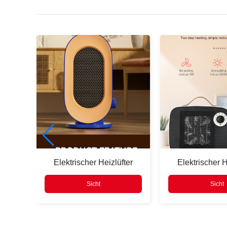
Drücken
Enter
suchen
W
Elektrischer Heizlüfter
Elektrischer H
ärme,
Sicht
Sicht
it