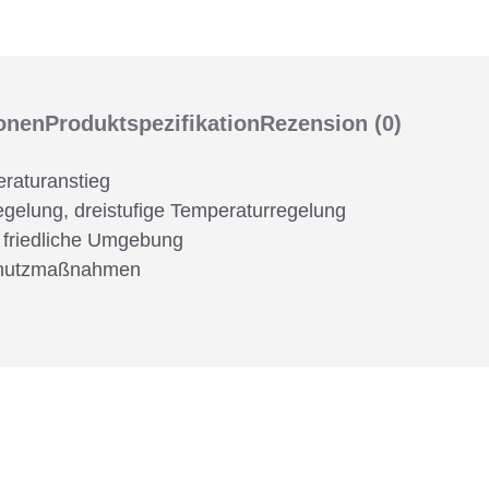
ionen
Produktspezifikation
Rezension
(0)
raturanstieg
gelung, dreistufige Temperaturregelung
e friedliche Umgebung
Schutzmaßnahmen