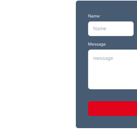
Name
*
Message
r newest