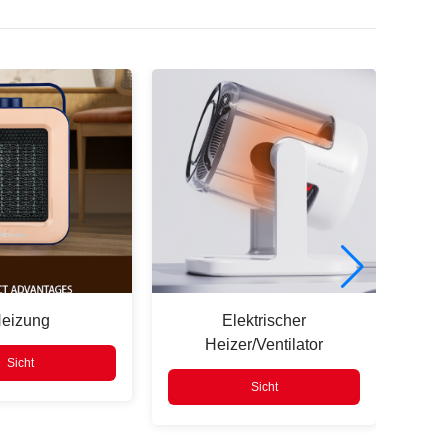
eizung
Elektrischer
Heizer/Ventilator
Qu
Sicht
Sicht