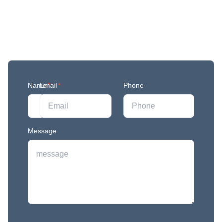
Get More Updates
Join our mailing list to stay in the loop with our
newest feature releases, and tips and tricks.
Name
Email
*
*
Phone
Message