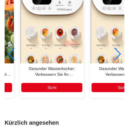
nd
Gesunder Wasserkocher:
Gesunder Wasse
trolyt-
Verbessern Sie Ihr
Verbessern S
-
Küchenerlebnis
Küchenerle
ie
Sicht
Sicht
Kürzlich angesehen