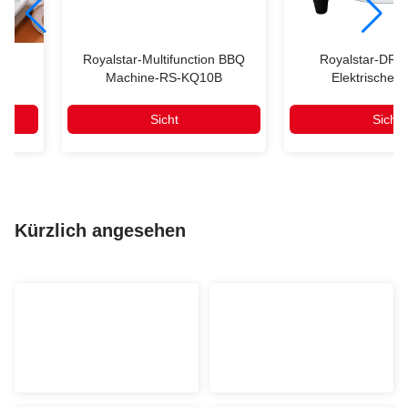
-
Royalstar-Multifunction BBQ
Royalstar-DRG
Machine-RS-KQ10B
Elektrischer 
Sicht
Sicht
Kürzlich angesehen