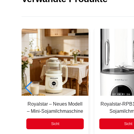
Drücken
Enter
suchen
lades
Royalstar – Neues Modell
Royalstar-RPB
– Mini-Sojamilchmaschine
Sojamilch
Sicht
Sicht