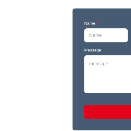
Name
*
Message
r newest