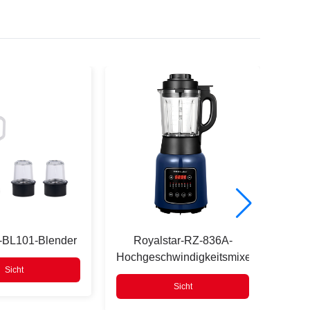
r-BL101-Blender
Royalstar-RZ-836A-
Ro
Hochgeschwindigkeitsmixer
H
Sicht
Sicht