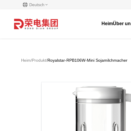
Deutsch
Heim
Über un
Heim
/
Produkt
/
Royalstar-RPB106W-Mini Sojamilchmacher