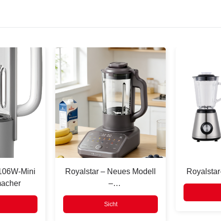
106W-Mini
Royalstar – Neues Modell
Royalsta
macher
–
Hochgeschwindigkeitsmixer
Sicht