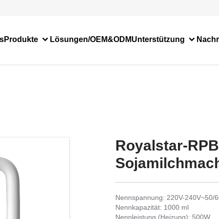
s
Produkte
Lösungen/OEM&ODM
Unterstützung
Nachr
Royalstar-RP
Sojamilchmac
Nennspannung: 220V-240V~50/
Nennkapazität: 1000 ml
Nennleistung (Heizung): 500W