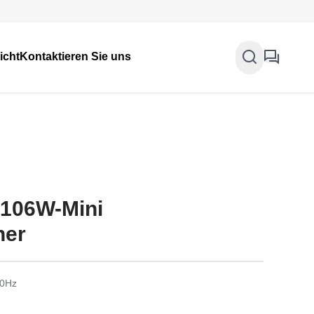
icht
Kontaktieren Sie uns
B106W-Mini
her
60Hz