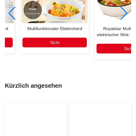
oherd
Multifunktionaler Elektroherd
Royalstar Multifu
elektrischer Wok: Ih
Kochlösu
Sicht
Sicht
Kürzlich angesehen