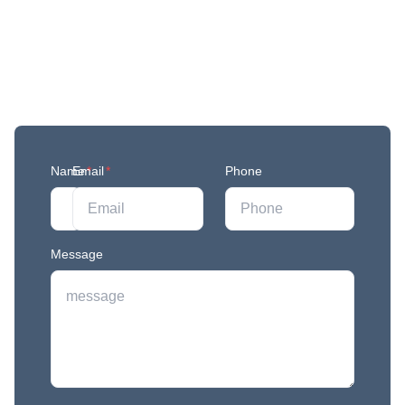
Get More Updates
Join our mailing list to stay in the loop with our
newest feature releases, and tips and tricks.
Name
Email
*
*
Phone
Message