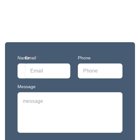
Get More Updates
Join our mailing list to stay in the loop with our
newest feature releases, and tips and tricks.
Name
Email
*
*
Phone
Message