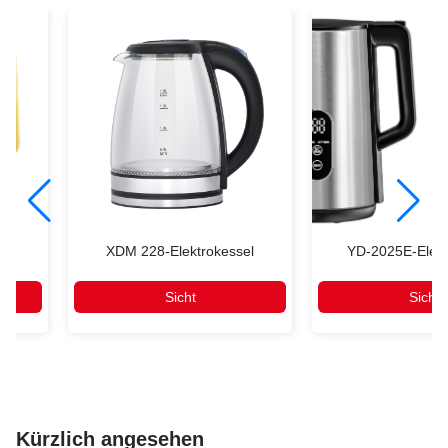
sel
XDM 228-Elektrokessel
YD-2025E-Elekt
Sicht
Sicht
Kürzlich angesehen