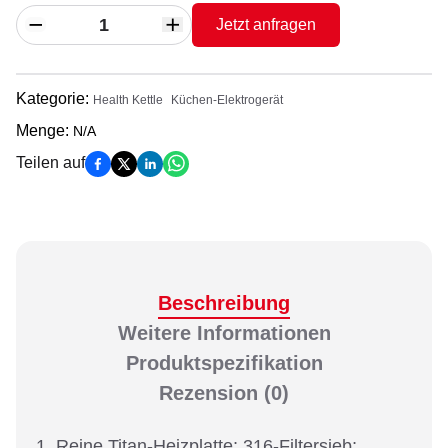
Jetzt anfragen
Kategorie
:
Health Kettle
Küchen-Elektrogerät
Menge
:
N/A
Teilen auf
Beschreibung
Weitere Informationen
Produktspezifikation
Rezension
(0)
1. Reine Titan-Heizplatte; 316-Filtersieb;