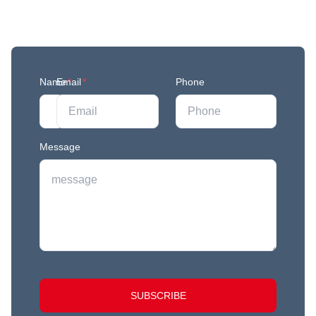
Join our mailing list to stay in the loop with our
newest feature releases, and tips and tricks.
Name
Email
*
*
Phone
Message
SUBSCRIBE