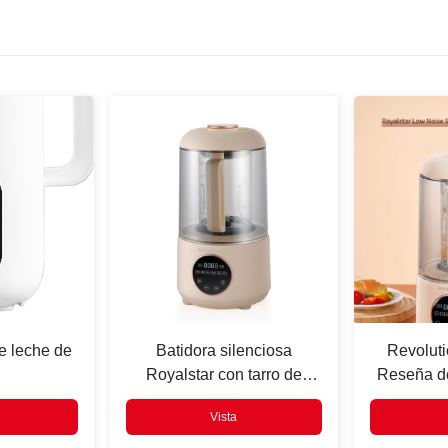
e leche de
Batidora silenciosa
Revoluti
Royalstar con tarro de
Reseña de
vidrio de 6 tazas y alta
Alta 
Vista
eficiencia para múltiples
R
ocasiones