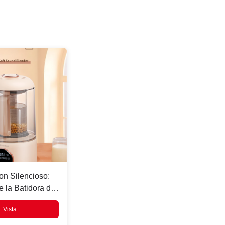
on Silencioso:
 la Batidora de
Velocidad de
Vista
oyalstar