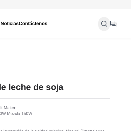
Noticias
Contáctenos
e leche de soja
lk Maker
500W Mezcla 150W