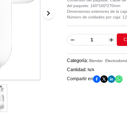
Contenido del paquete: Cable de 
del paquete: 160*160*270mm
Dimensiones exteriores de la ca
Número de unidades por caja: 1
C
Categoría
:
Blender
Electrodomé
Cantidad
:
N/A
Compartir en