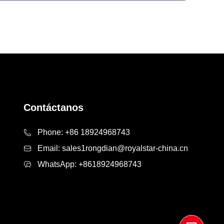
Contáctanos
Phone:
+86 18924968743
Email:
sales1rongdian@royalstar-china.cn
WhatsApp:
+8618924968743