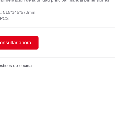
alimentación de la unidad principal Manual Dimensiones
ja: 515*345*570mm
2PCS
onsultar ahora
sticos de cocina