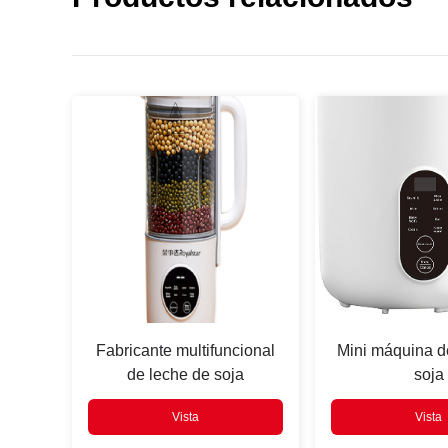
Prensa
Enter
para buscar
Fabricante multifuncional
Mini máquina d
de leche de soja
soja
Vista
Vista