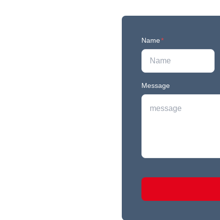
Name
*
Message
r newest