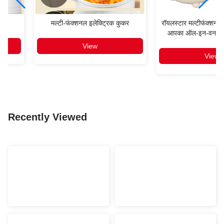
ुकर
मल्टी-फंक्शनल इलेक्ट्रिक कुकर
रॉयलस्टार मल्टीफंक्शनल 
आपका ऑल-इन-वन कुकि
View
View
Recently Viewed