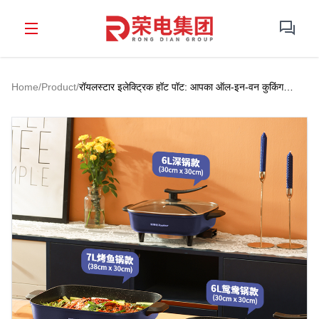
Home
/
Product
/
रॉयलस्टार इलेक्ट्रिक हॉट पॉट: आपका ऑल-इन-वन कुकिंग
सॉल्यूशन