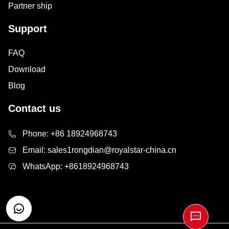
Partner ship
Support
FAQ
Download
Blog
Contact us
Phone:
+86 18924968743
Email:
sales1rongdian@royalstar-china.cn
WhatsApp:
+8618924968743