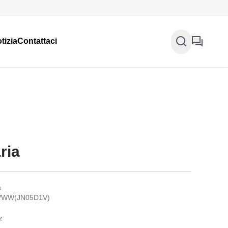
tizia
Contattaci
ria
a
D1VWW(JN05D1V)
z