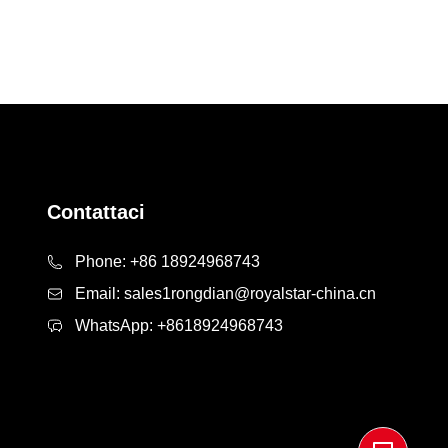
Contattaci
Phone:
+86 18924968743
Email:
sales1rongdian@royalstar-china.cn
WhatsApp:
+8618924968743