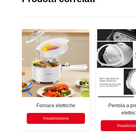
Premere
Enter
cercare
nte
Fornace elettriche
Pentola a pr
elettri
Visualizzazione
Visualizza