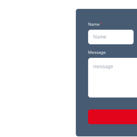
Name
*
Message
r newest