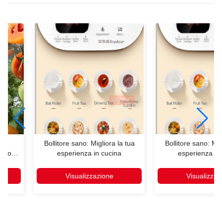
 di
Bollitore sano: Migliora la tua
Bollitore sano: Mig
r con
esperienza in cucina
esperienza in
nio e
 degli
Visualizzazione
Visualizzaz