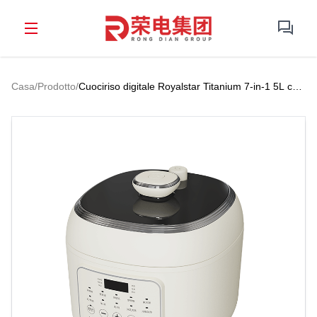
Casa
/
Prodotto
/
Cuociriso digitale Royalstar Titanium 7-in-1 5L con
tecnologia di riscaldamento IH surround per 6-8
famiglie