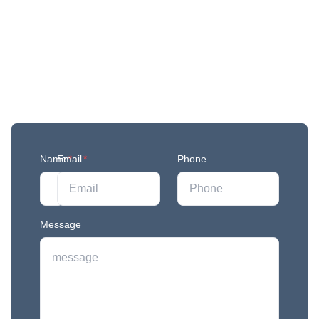
Get More Updates
Join our mailing list to stay in the loop with our
newest feature releases, and tips and tricks.
Name
Email
*
*
Phone
Message