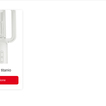
 titanio
zione