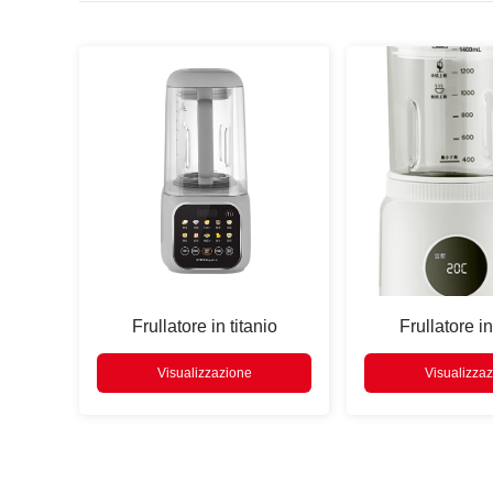
Premere
Enter
cercare
Frullatore in titanio
Frullatore in
Visualizzazione
Visualizza