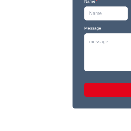
Name
*
Message
r newest