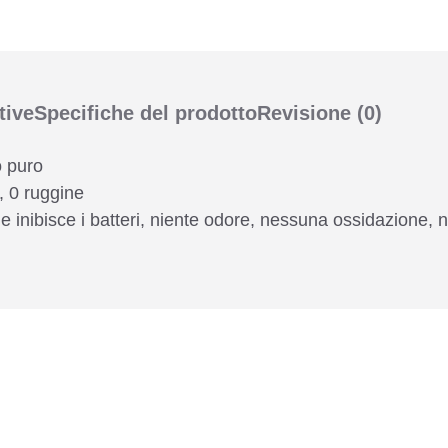
tive
Specifiche del prodotto
Revisione
(0)
o puro
, 0 ruggine
e inibisce i batteri, niente odore, nessuna ossidazione