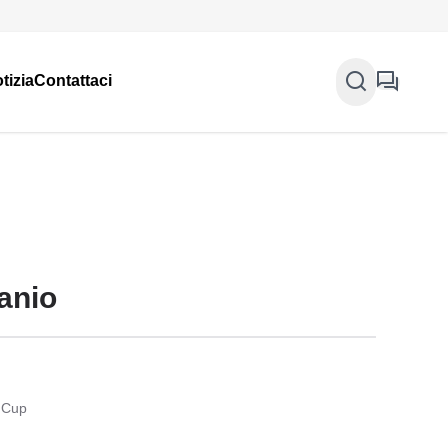
tizia
Contattaci
tanio
 Cup