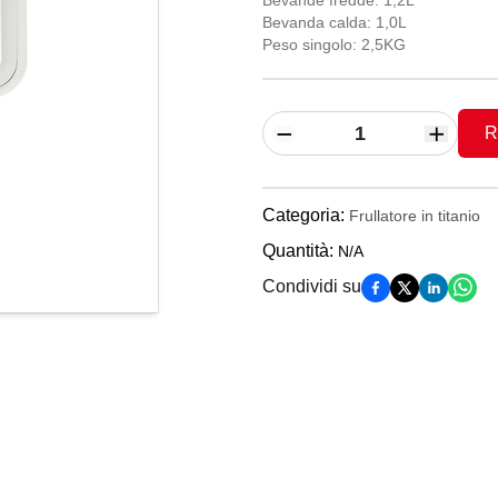
Bevande fredde: 1,2L
Bevanda calda: 1,0L
Peso singolo: 2,5KG
R
Categoria
:
Frullatore in titanio
Quantità
:
N/A
Condividi su