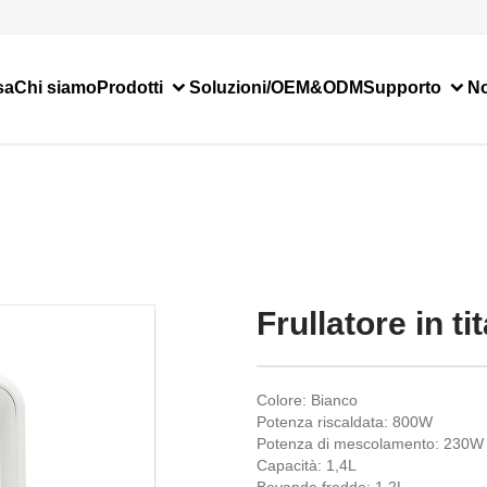
sa
Chi siamo
Prodotti
Soluzioni/OEM&ODM
Supporto
No
Frullatore in ti
Colore: Bianco
Potenza riscaldata: 800W
Potenza di mescolamento: 230W
Capacità: 1,4L