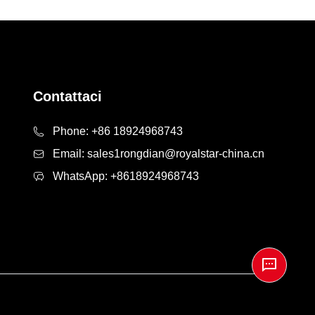
Contattaci
Phone:
+86 18924968743
Email:
sales1rongdian@royalstar-china.cn
WhatsApp:
+8618924968743