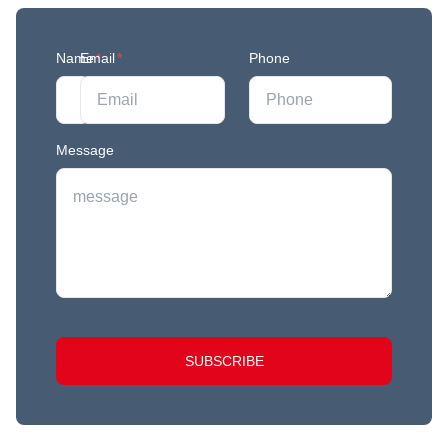
Name
Email
*
*
Phone
Message
SUBSCRIBE