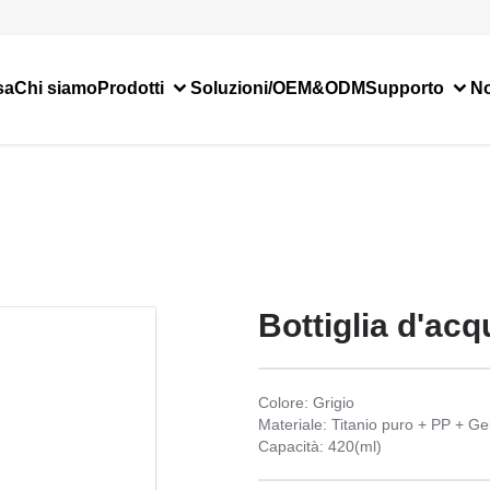
sa
Chi siamo
Prodotti
Soluzioni/OEM&ODM
Supporto
No
Bottiglia d'acqu
Colore: Grigio
Materiale: Titanio puro + PP + Gel
Capacità: 420(ml)