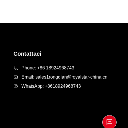
Contattaci
Phone:
+86 18924968743
Email:
sales1rongdian@royalstar-china.cn
WhatsApp:
+8618924968743