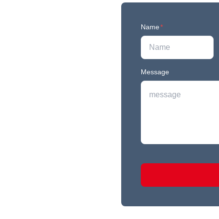
Name
*
Message
r newest