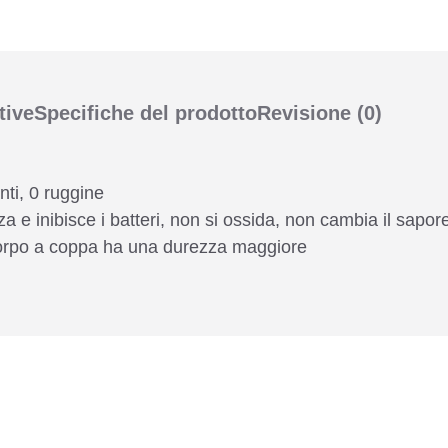
tive
Specifiche del prodotto
Revisione
(0)
ti, 0 ruggine
 e inibisce i batteri, non si ossida, non cambia il sapor
l corpo a coppa ha una durezza maggiore