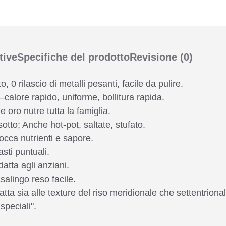
tive
Specifiche del prodotto
Revisione
(0)
o, 0 rilascio di metalli pesanti, facile da pulire.
alore rapido, uniforme, bollitura rapida.
 oro nutre tutta la famiglia.
sotto; Anche hot-pot, saltate, stufato.
occa nutrienti e sapore.
sti puntuali.
tta agli anziani.
alingo reso facile.
tta sia alle texture del riso meridionale che settentrional
speciali".