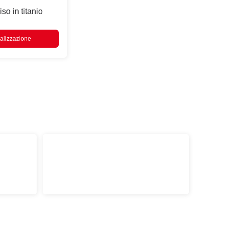
so in titanio
alizzazione