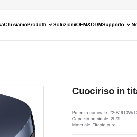
sa
Chi siamo
Prodotti
Soluzioni/OEM&ODM
Supporto
No
Cuociriso in ti
Potenza nominale: 220V 910W/
Capacità nominale: 2L/3L
Materiale: Titanio puro