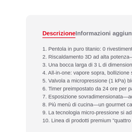
Descrizione
Informazioni aggiun
1. Pentola in puro titanio: 0 rivestiment
2. Riscaldamento 3D ad alta potenza—c
3. Una bocca larga di 3 L di dimensione
4. All-in-one: vapore sopra, bollizione 
5. Valvola a micropressione (1 kPa) bl
6. Timer preimpostato da 24 ore per pa
7. Esposizione sovradimensionata—ada
8. Più menù di cucina—un gourmet cas
9. La tecnologia micro-pressione si ada
10. Linea di prodotti premium "quattro 