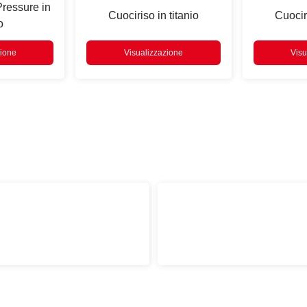
ressure in
Cuociriso in titanio
Cuociri
o
zione
Visualizzazione
Visu