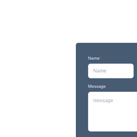
Name
*
Message
r newest