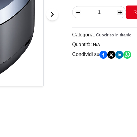
R
Categoria
:
Cuociriso in titanio
Quantità
:
N/A
Condividi su