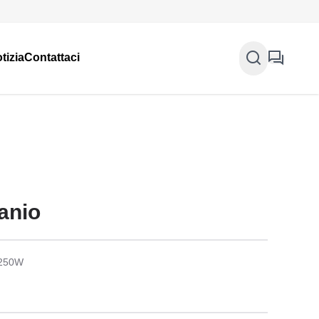
tizia
Contattaci
tanio
1250W