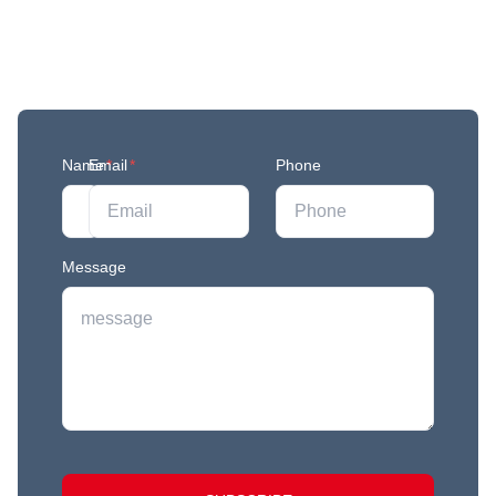
Join our mailing list to stay in the loop with our
newest feature releases, and tips and tricks.
Name
Email
*
*
Phone
Message