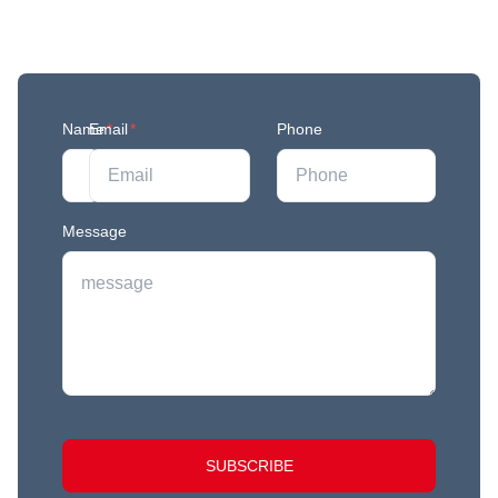
Join our mailing list to stay in the loop with our
newest feature releases, and tips and tricks.
Name
Email
*
*
Phone
Message
SUBSCRIBE