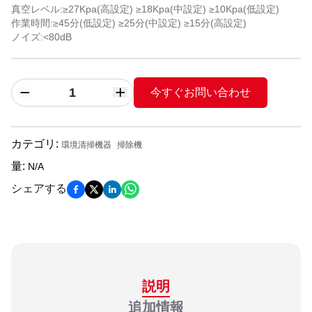
真空レベル:≥27Kpa(高設定) ≥18Kpa(中設定) ≥10Kpa(低設定)
作業時間:≥45分(低設定) ≥25分(中設定) ≥15分(高設定)
ノイズ:<80dB
今すぐお問い合わせ
カテゴリ
:
環境清掃機器
掃除機
量
:
N/A
シェアする
説明
追加情報