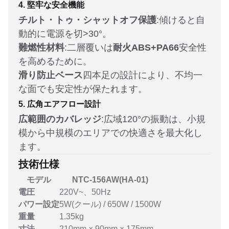
4. 堅牢な安全機能
チルト・トゥ・シャットオフ保護
:傾けると自
動的に電源を切>30°。
難燃性材料
:二層覆いは
耐火ABS+PA66
安全性
を高めるために。
滑り防止ベース
四本足の設計により、不均一
な面でも安定性が保たれます。
5. 広角エアフロー設計
広範囲のカバレッジ
:広域120°の振動は、小規
模から中規模のエリアでの快適さを最大化し
ます。
技術仕様
モデル
NTC-156AW(HA-01)
電圧
220V~、50Hz
パワー設定
5W(クール) / 650W / 1500W
重量
1.35kg
寸法
210mm × 90mm × 175mm