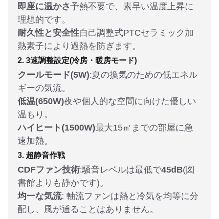
即座に温かさ
予熱不要で、素早い温度上昇に
理想的です。
耐久性と安全性
自己調整式PTCセラミック加
熱素子により過熱を防ぎます。
2. 3速調整設定(冷房・暖房モード)
クールモード(5W)
:夏の換気のための低エネル
ギーの気流。
低温(650W)
夜や個人的な空間に向けた優しい
温もり。
ハイヒート(1500W)
最大15㎡までの部屋に急
速加熱。
3. 超静音作戦
CDFファン技術
:騒音レベルは最低で
45dB
(図
書館よりも静かです)。
均一な気流
: 軸流ファンは熱と冷気を均等に分
配し、風が通ることはありません。