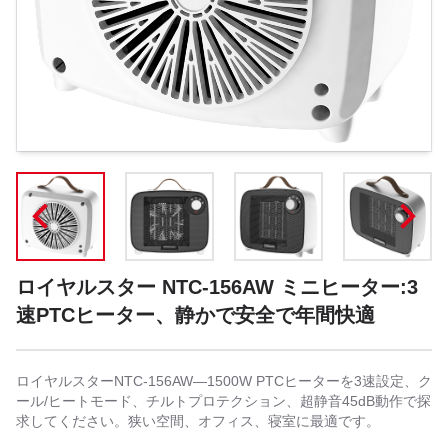
ロイヤルスター NTC-156AW ミニヒーター:3
速PTCヒーター、静かで安全で年間快適
ロイヤルスターNTC-156AW—1500W PTCヒーターを3速設定、ク
ール/ヒートモード、チルトプロテクション、超静音45dB動作で探
求してください。狭い空間、オフィス、寝室に最適です。