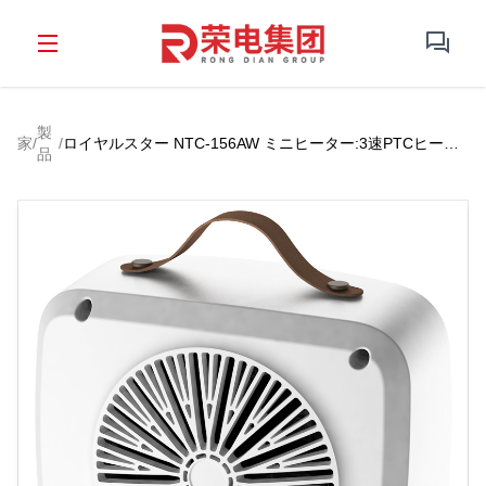
製
家
/
/
ロイヤルスター NTC-156AW ミニヒーター:3速PTCヒータ
品
ー、静かで安全で年間快適