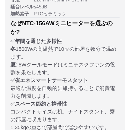
騒音レベル
≤45dB
加熱素子
PTCセラミック
なぜNTC-156AWミニヒーターを選ぶの
か?
✅
年間を通じた多様性
冬
1500Wの高温熱で10㎡の部屋を数分で温め
ます。
夏
: 5Wクールモードはミニデスクファンの役
割を果たします。
✅
省エネスマートサーモスタット
最適な温度を自動的に維持することで消費電
力を削減します。
✅
スペース節約と携帯性
コンパクトサイズは机、ナイトスタンド、寮
の部屋に収まります。
1.35kgの重さで部屋間で運びやすいです。