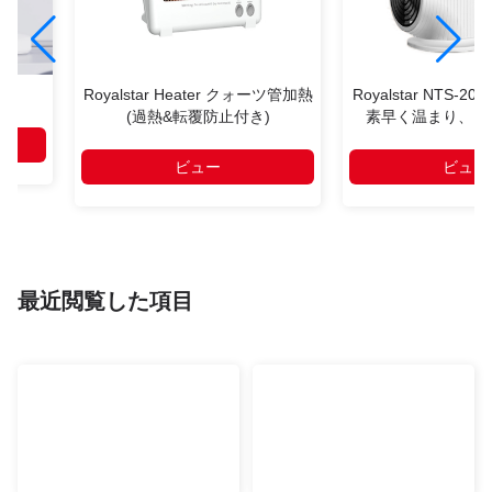
ン
Royalstar Heater クォーツ管加熱
Royalstar NTS-2
(過熱&転覆防止付き)
素早く温まり、究
ビュー
ビュー
最近閲覧した項目