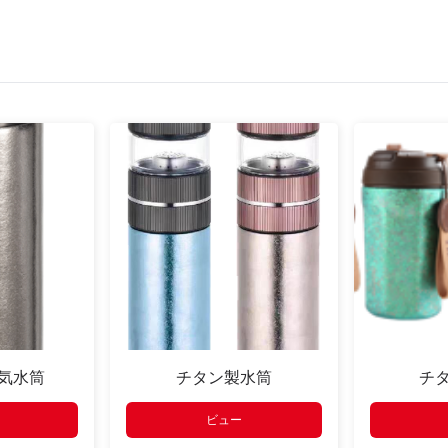
気水筒
チタン製水筒
チ
ビュー