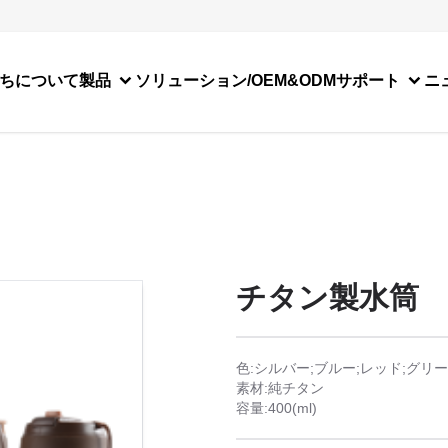
ちについて
製品
ソリューション/OEM&ODM
サポート
ニ
チタン製水筒
色:シルバー;ブルー;レッド;グリ
素材:純チタン
容量:400(ml)