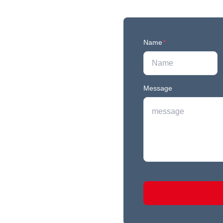
Name
*
Message
r newest