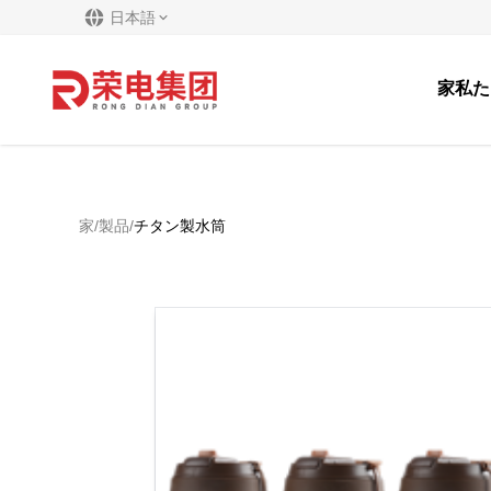
日本語
家
私た
家
/
製品
/
チタン製水筒