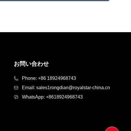
お問い合わせ
Phone:
+86 18924968743
Email:
sales1rongdian@royalstar-china.cn
WhatsApp:
+8618924968743