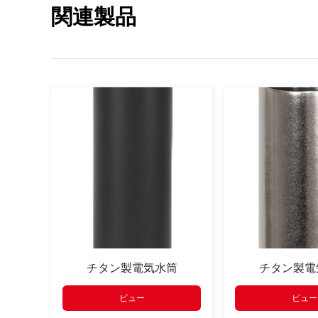
関連製品
プレス
Enter
検索する
チタン製電気水筒
チタン製電
ビュー
ビュー