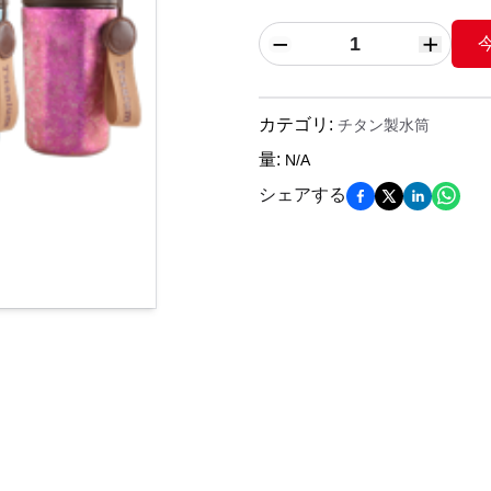
カテゴリ
:
チタン製水筒
量
:
N/A
シェアする