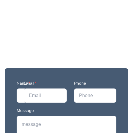
Get More Updates
Join our mailing list to stay in the loop with our
newest feature releases, and tips and tricks.
Name
Email
*
*
Phone
Message