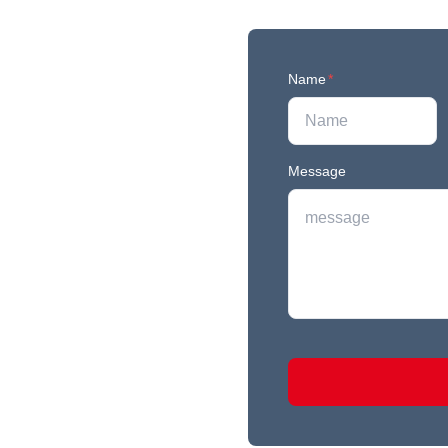
Name
*
Message
r newest