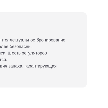
 интеллектуальное бронирование
олее безопасны.
иса. Шесть регуляторов
тся.
твия запаха, гарантирующая