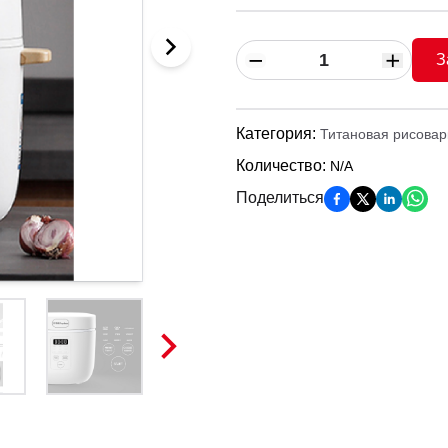
З
Категория
:
Титановая рисовар
Количество
:
N/A
Поделиться