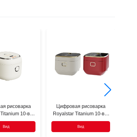
ая рисоварка
Цифровая рисоварка
Ци
 Titanium 10-в-1
Royalstar Titanium 10-в-1
Roy
ехнологией IH
4L с технологией IH
5
Вид
Вид
го отопления
объемного отопления
об
4-6 семей
для 5-8 семей