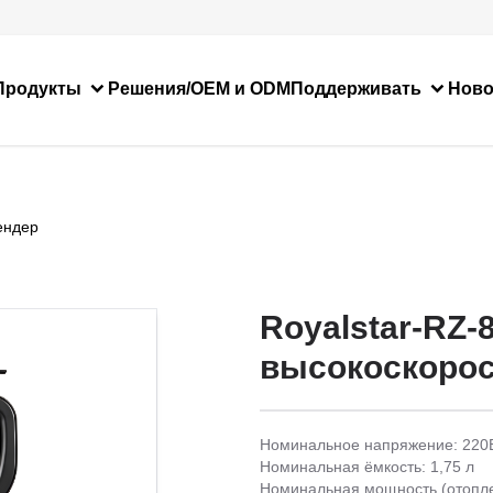
Продукты
Решения/OEM и ODM
Поддерживать
Ново
ендер
Royalstar-RZ-
высокоскорос
Номинальное напряжение: 220
Номинальная ёмкость: 1,75 л
Номинальная мощность (отопле