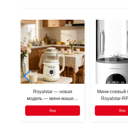
Нажимать
Enter
искать
й
Royalstar — новая
Мини-соевый 
8
модель — мини-машина
Royalstar-
для соевого молока
Вид
Вид