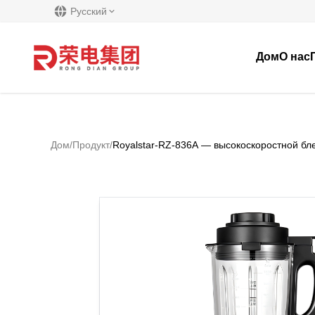
Русский
Дом
О нас
Дом
/
Продукт
/
Royalstar-RZ-836A — высокоскоростной бл