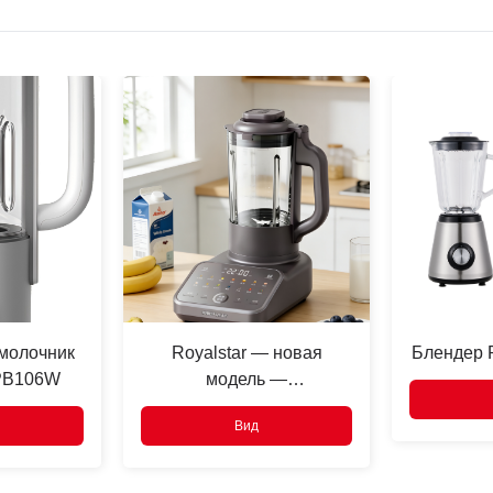
молочник
Royalstar — новая
Блендер R
RPB106W
модель —
высокоскоростной
Вид
блендер