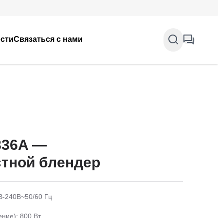
сти
Связаться с нами
836A —
тной блендер
В-240В~50/60 Гц
ние): 800 Вт