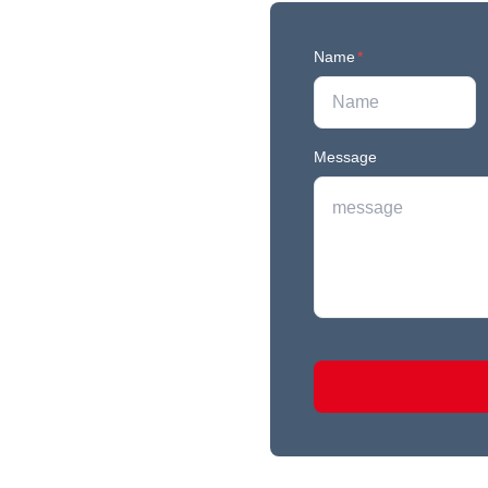
Name
*
Message
r newest