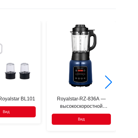
oyalstar BL101
Royalstar-RZ-836A —
Roy
высокоскоростной
в
Вид
блендер
Вид