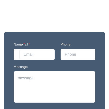
Get More Updates
Join our mailing list to stay in the loop with our
newest feature releases, and tips and tricks.
Name
Email
*
*
Phone
Message