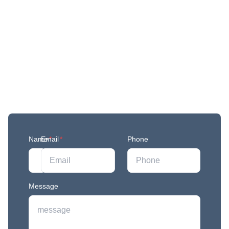
Get More Updates
Join our mailing list to stay in the loop with our
newest feature releases, and tips and tricks.
Name
Email
*
*
Phone
Message