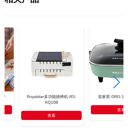
-电炉
Royalstar多功能烧烤机-RS-
皇家星-DRG-13
KQ10B
查看
查看