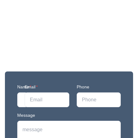
Get More Updates
Join our mailing list to stay in the loop with our
newest feature releases, and tips and tricks.
Name
Email
*
*
Phone
Message