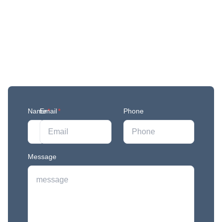
Get More Updates
Join our mailing list to stay in the loop with our
newest feature releases, and tips and tricks.
Name
Email
*
*
Phone
Message