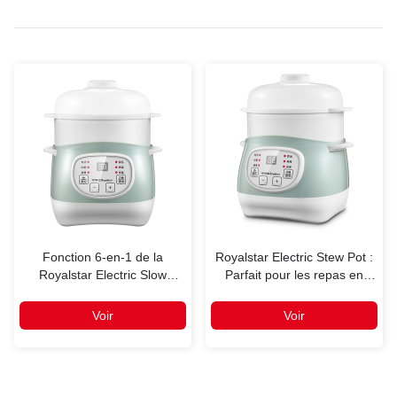
Fonction 6-en-1 de la
Royalstar Electric Stew Pot :
Royalstar Electric Slow
Parfait pour les repas en
Cooker Ceramic avec
solo, les couples et la
couvercle en verre et poterie
nourriture pour bébé
Voir
Voir