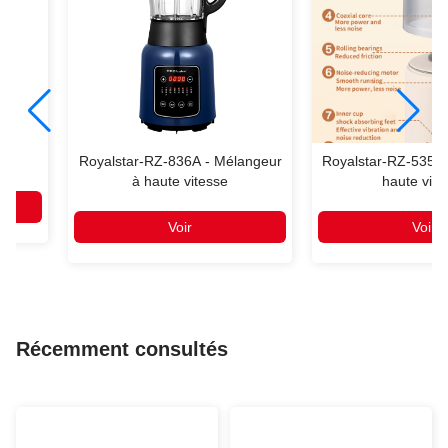
der
Royalstar-RZ-836A - Mélangeur
Royalstar-RZ-535Q
à haute vitesse
haute vite
Voir
Voir
Récemment consultés