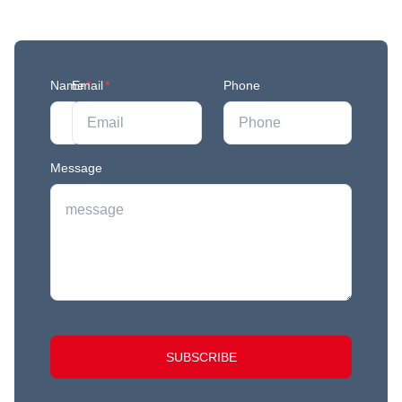
Join our mailing list to stay in the loop with our
newest feature releases, and tips and tricks.
Name
Email
*
*
Phone
Message
SUBSCRIBE