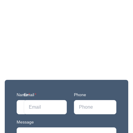
Get More Updates
Join our mailing list to stay in the loop with our
newest feature releases, and tips and tricks.
Name
Email
*
*
Phone
Message