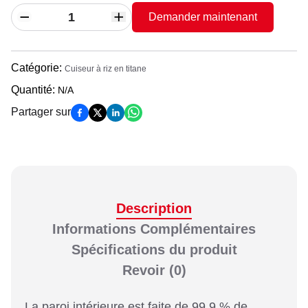
Demander maintenant
Catégorie
:
Cuiseur à riz en titane
Quantité
:
N/A
Partager sur
Description
Informations Complémentaires
Spécifications du produit
Revoir
(0)
La paroi intérieure est faite de 99,9 % de