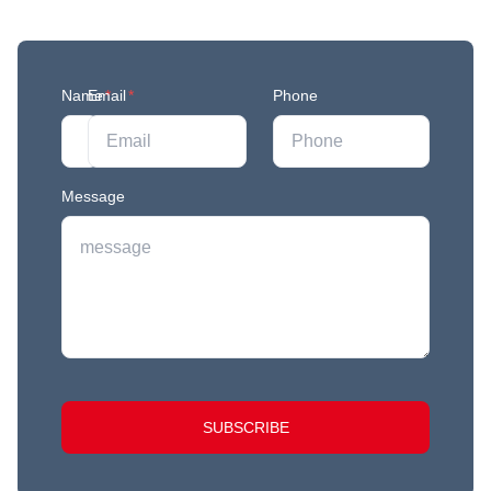
newest feature releases, and tips and tricks.
Name
Email
*
*
Phone
Message
SUBSCRIBE