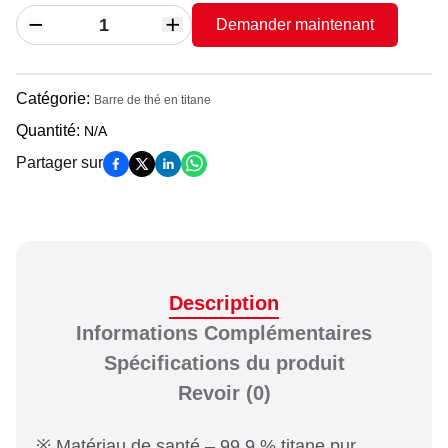
Demander maintenant
Catégorie
:
Barre de thé en titane
Quantité
:
N/A
Partager sur
Description
Informations Complémentaires
Spécifications du produit
Revoir
(0)
※ Matériau de santé – 99,9 % titane pur